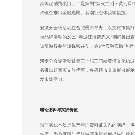
验等促消费项目；二是策划“烟火兰州・黄河风情
政银企推出金融惠民、新潮业态体验等措施。
安徽分会场活动在合肥罍街举办，以文旅市集打
为品牌活动的2025“春游江淮请您来”期间推出
吸引游客参与短视频共创，掀起“云游安徽”热潮
河南分会场活动暨第三十届三门峡黄河文化旅游
省推出超百项文旅优惠，各省辖市文旅展台展示
发市场活力。
理论逻辑与实践价值
当前实践本质是生产与消费辩证关系的演绎：供
生态，为后疫情时代旅游高质量发展提供理论与