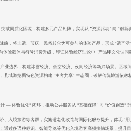
突破同质化困境，构建多元产品矩阵，实现从 "资源驱动" 向 "创新驱
，将非遗、节庆、民俗转化为可参与的体验产品，形成 "遗产活化 — 场
化资源向体验载体与符号消费升级，印证体验经济理论中 "产品即文化认同
" 打破产业边界，构建冰雪经济、低空经济、夜间经济等新兴场景。区
县域游挖掘特色资源构建 "主客共享" 生态圈，破解传统旅游依赖
 — 体验优化" 闭环，推动公共服务从 "基础保障" 向 "价值创造" 
济、入境旅游等客群，实施适老化改造与国际化服务提升，体现 "用
；通过多语种标识、智能导览等优化入境游客高频接触场景，提升