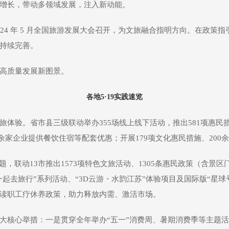
增长，带动多领域发展，注入新动能。
24 年 5 月全国旅游发展大会召开，为文旅融合指明方向。在政策
持续完善。
高质量发展新图景。
各地5·19实践速览
文旅体验。省市县三级联动举办355场线上线下活动，推出581项惠民
30余家企业提供餐饮住宿等配套优惠；开展179项文化惠民措施、20
题，联动13市推出1573项特色文旅活动、1305条惠民政策（含景
起去旅行”系列活动、“3D云游・水韵江苏”体验项目及国际版“星球
读职工疗休养政策，助力释放内需、激活市场。
大核心举措：一是贯穿全年举办“五一”消费周、暑期消费季等主题活