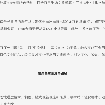
”等700余项特色活动，打造百日千场文旅盛宴；三是推出“甘肃文旅
造全民参与的嘉年华，聚焦惠民乐民推出500余项创新举措，16市
百类新业态、1700余项新产品及6500余场活动。此外，省文旅厅通
。
节在三门峡启动，以“中流砥柱・幸福黄河”为主题，融合文旅节会与
特色文创产品，聚焦黄河文化传承与文旅融合，组织文化、经贸、体育
旅游高质量发展路径
给端通过技术、制度、模式创新创造新场景，需求端个性化需求倒
实践支撑。