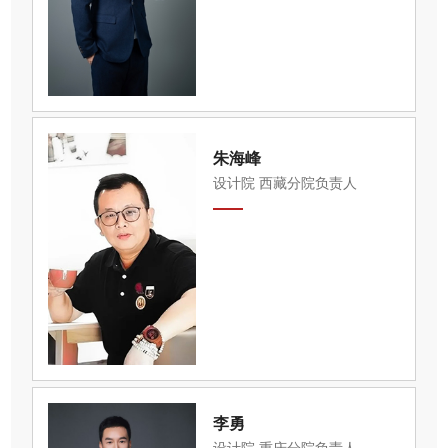
朱海峰
设计院 西藏分院负责人
李勇