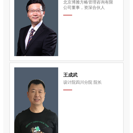
北京博雅方略管理咨询有限
公司董事，资深合伙人
王成武
设计院四川分院 院长