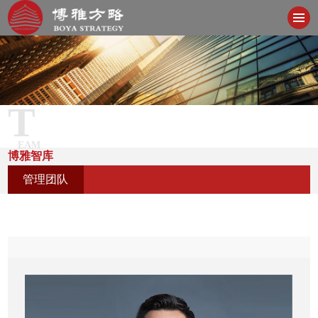
T
EAM
博雅智库
管理团队