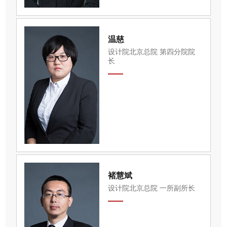
温慈
设计院北京总院 第四分院院
长
褚慧斌
设计院北京总院 一所副所长