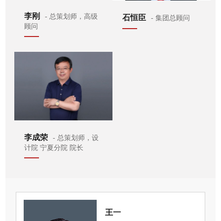
李刚
- 总策划师，高级
石恒臣
- 集团总顾问
顾问
李成荣
- 总策划师，设
计院 宁夏分院 院长
集团中层管理人员
（按姓氏笔画排序）
王一