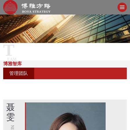
T
EAM
博雅智库
管理团队
聂
雯