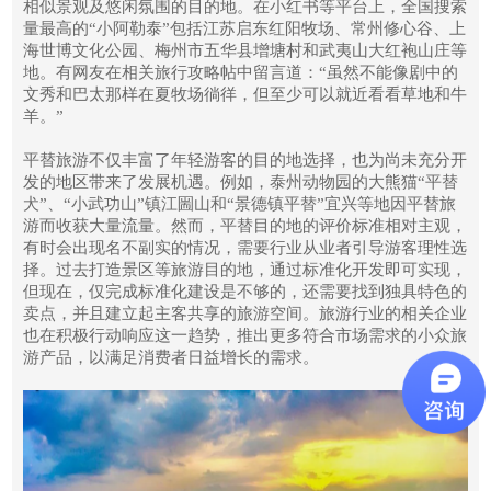
相似景观及悠闲氛围的目的地。在小红书等平台上，全国搜索
量最高的“小阿勒泰”包括江苏启东红阳牧场、常州修心谷、上
海世博文化公园、梅州市五华县增塘村和武夷山大红袍山庄等
地。有网友在相关旅行攻略帖中留言道：“虽然不能像剧中的
文秀和巴太那样在夏牧场徜徉，但至少可以就近看看草地和牛
羊。”
平替旅游不仅丰富了年轻游客的目的地选择，也为尚未充分开
发的地区带来了发展机遇。例如，泰州动物园的大熊猫“平替
犬”、“小武功山”镇江圌山和“景德镇平替”宜兴等地因平替旅
游而收获大量流量。然而，平替目的地的评价标准相对主观，
有时会出现名不副实的情况，需要行业从业者引导游客理性选
择。过去打造景区等旅游目的地，通过标准化开发即可实现，
但现在，仅完成标准化建设是不够的，还需要找到独具特色的
卖点，并且建立起主客共享的旅游空间。旅游行业的相关企业
也在积极行动响应这一趋势，推出更多符合市场需求的小众旅
游产品，以满足消费者日益增长的需求。