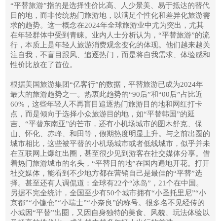
“平替旅游”指的是选择性价比高、人少景美、易于抵达的替代
目的地，而非传统热门旅游地，以满足个性化和差异化旅游需
求的趋势。这一概念在2024年全球旅游业中尤为突出，尤其
在年轻群体中受到青睐。业内人士分析认为，“平替旅游”的流
行，本质上是年轻人旅游消费观念变化的体现。他们越来越关
注自我，不盲目跟风、追逐热门，而是将自我需求、体验感和
性价比放在了首位。
根据美国旅游集团“亿客行”的数据，平替旅游已成为2024年
最大的旅游趋势之一。热衷此趋势的“90后”和“00后”占比近
60%，这些年轻人不再盲目追逐热门旅游目的地和网红打卡
点，而是倾向于选择小众旅游目的地，如“平替韩国”的延
吉、“平替东南亚”的芒市，还有小机场城市的图木舒克、保
山、怀化、赤峰、和田等，假期热度明显上升。与之前出圈的
城市相比，这些被平替的小机场城市或者低线城市，似乎并未
在互联网上爆红出圈，甚至很少见到游客在社交媒体分享。借
着热门旅游城市的名头，“平替目的地”在国内遍地开花。打开
社交媒体，能看到不少地方都在营销自己是最佳的“平替”选
择。甚至还有人调侃道：全球有22个“冰岛”，21个在中国。
另据不完全统计，全国至少有50个城市拥有“小圣托里尼”“小
京都”“小镰仓”“小瑞士”“小奈良”的称号。很多名不见经传的
小城因“平替”出圈，又因自身独特的美食、风貌、玩法体验以