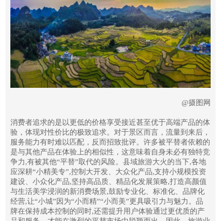
@摄图网
消费者追求的是以更低的价格享受接近甚至优于高端产品的体
验，体现对性价比的极致追求。对于景区而言，流量到来后，
服务能力有时难以匹配，反而招致批评。许多被平替者依赖的
是与其他产品在体验上的相似性，这意味着自身未必有独特竞
争力,有被其他“平替”取代的风险。县域旅游大火的当下,各地
应深耕“小精美专”,控制大开发、大众化产品,支持小规模投资
建设、小众化产品,坚持高品质、精品化发展策略,打造高颜值
与生活美学浸润的新消费场景,鼓励专业化、标准化、品牌化
经营,让“小城”因为“小而精”“小而美”更具吸引力与魅力。品
牌在保持成本控制的同时,还需提升用户体验通过更优质的产